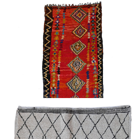
Lire la suite
Tapis de l’Ourika – Ref N0802
Voici un splendide tapis qui provient des montagnes du
Haut Atlas situées au dessus de la vallée de l’Ourika .
Ces tapis sont très particuliers et ainsi mêlent dans
leur…
Lire la suite
Tapis des Aït Tamassine – Réf