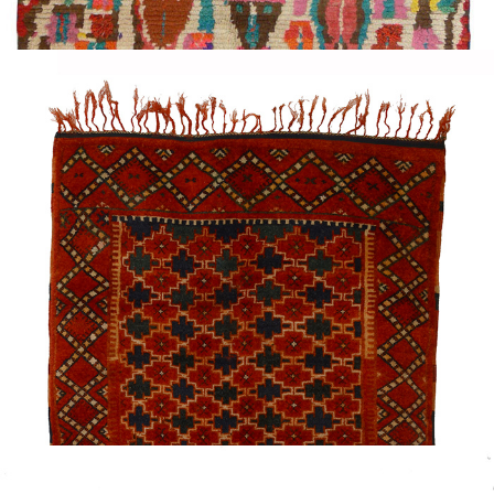
Ancien tapis de l’Ourika – Ref
M1011
Ce tapis de l’Ourika, provient des montagnes au-dessus
de Sidi Fadma. Ce tapis berbère est de type ancien et
est exceptionnel. Il mêle en un nombre limité de
couleurs: des…