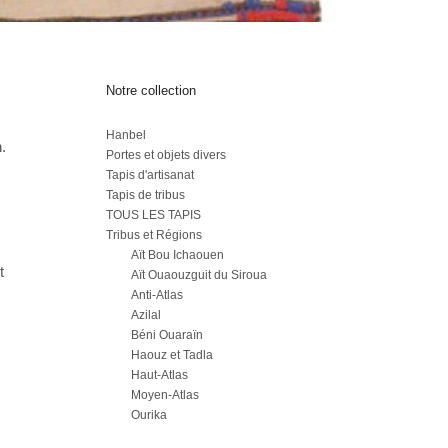
Notre collection
Hanbel
.
Portes et objets divers
Tapis d'artisanat
Tapis de tribus
TOUS LES TAPIS
Tribus et Régions
Aït Bou Ichaouen
t
Aït Ouaouzguit du Siroua
Anti-Atlas
Azilal
Béni Ouaraïn
Haouz et Tadla
Haut-Atlas
Moyen-Atlas
Ourika