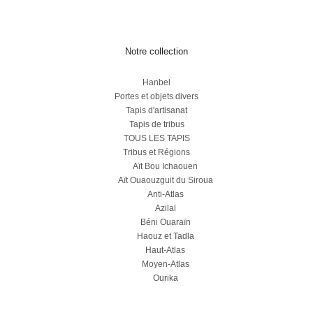
Notre collection
Hanbel
Portes et objets divers
Tapis d'artisanat
Tapis de tribus
TOUS LES TAPIS
Tribus et Régions
Aït Bou Ichaouen
Aït Ouaouzguit du Siroua
Anti-Atlas
Azilal
Béni Ouaraïn
Haouz et Tadla
Haut-Atlas
Moyen-Atlas
Ourika