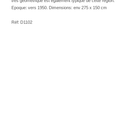
très géométrique est également typique de cette région.
Epoque: vers 1950. Dimensions: env 275 x 150 cm
Réf: D1102